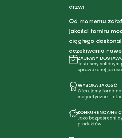
drzwi.
Od momentu założenia, s
jakości forniru modyfi
ciągłego doskonalenia 
oczekiwania nawet najb
ZAUFANY DOSTAWCA
Jesteśmy solidnym partner
sprawdzonej jakości.
WYSOKA JAKOŚĆ
Oferujemy fornir naturalny
magnetyczne – starannie d
KONKURENCYJNE CENY
Jako bezpośredni dystrybu
produktów.