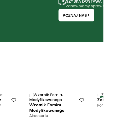
SZYBKA DOSTAWA
Zapewniamy sprawną realiz
POZNAJ NAS
Taniej o
e
Zebrano 
Wzornik Forniru
y
Fornir mo
Modyfikowanego
Akcesoria