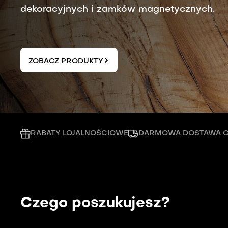
dekoracyjnych i zamków magnetycznych.
Inspirujemy producentów meblowych oraz p
ZOBACZ PRODUKTY
DOWIEDZ SIĘ WIĘCEJ
RABATY LOJALNOŚCIOWE
DARMOWA DOSTAWA OD
Czego poszukujesz?