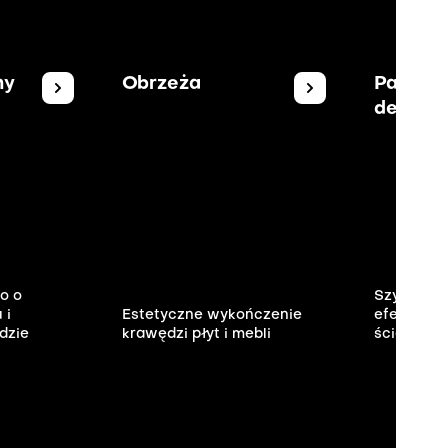
ny
Obrzeża
Panele
dekorac
o o
Szybki sp
 i
Estetyczne wykończenie
efektown
dzie
krawędzi płyt i mebli
ścian i me