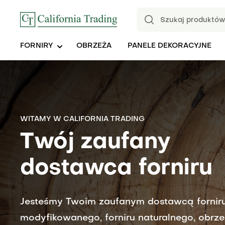
FORNIRY
OBRZEŻA
PANELE DEKORACYJNE
WITAMY W CALIFORNIA TRADING
WSPÓŁPRACA Z CALIFORNIA TRADING
Twój zaufany
Budujemy trwałe
dostawca forniru
relacje
Jesteśmy Twoim zaufanym dostawcą fornir
Od 2007 roku wspieramy branżę meblarską,
modyfikowanego, forniru naturalnego, obrzeż
dostarczając fornir modyfikowany, naturalny