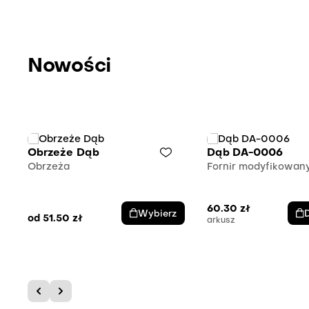
Nowości
Obrzeże Dąb
Dąb DA-0006
e
Obrzeża
Fornir modyfikowan
60.30
zł
Wybierz
od
51.50
zł
arkusz