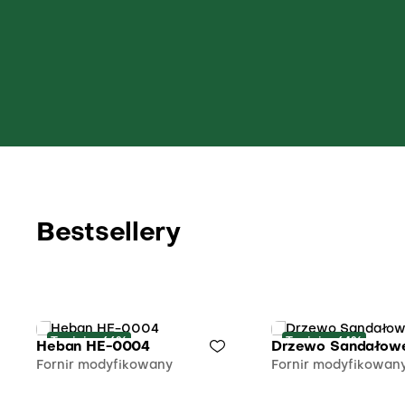
Bestsellery
Taniej o 66%
Taniej o 64%
Heban HE-0004
Drzewo Sandałow
Fornir modyfikowany
Fornir modyfikowan