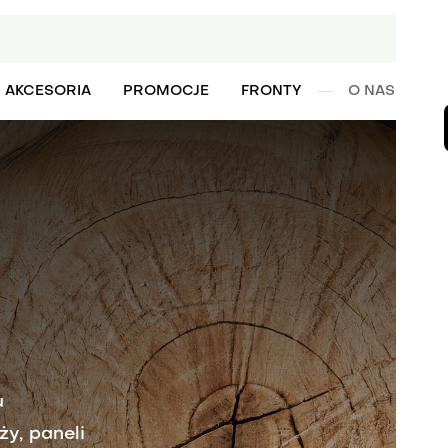
AKCESORIA
PROMOCJE
FRONTY
O NAS
W
u
y, paneli
 i akcesoria.