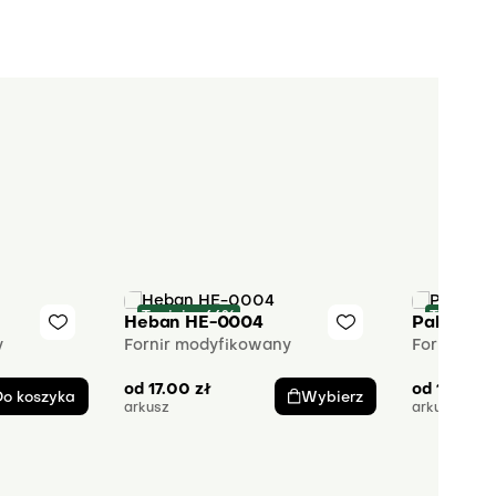
Taniej o 66%
Taniej o
Heban HE-0004
Palisand
y
Fornir modyfikowany
Fornir mo
od
17.00
zł
od
17.00
z
Do koszyka
Wybierz
arkusz
arkusz