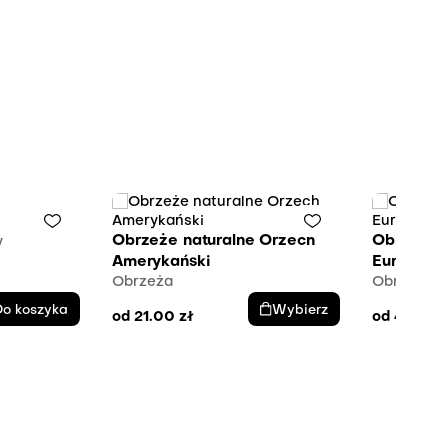
Obrzeże naturalne Orzech
Obrzeże 
y
Amerykański
Europejski
Obrzeża
Obrzeża
Do koszyka
Wybierz
od
21.00
zł
od
46.44
z