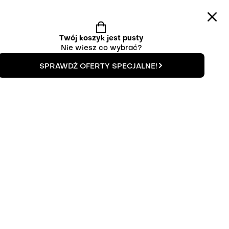
0
Twój koszyk jest pusty
SPÓŁPRACA
KONTAKT
PL
-
PLN
Nie wiesz co wybrać?
SPRAWDŹ OFERTY SPECJALNE!