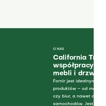
O NAS
California Trad
współpracy do
mebli i drzwi.
Fornir jest idealnym pr
produktów – od mebli, 
czy biur, a nawet do wy
samochodów. Jest to rów