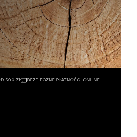
rojektantów.
 500 ZŁ
BEZPIECZNE PŁATNOŚCI ONLINE