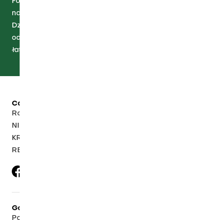
Fornir modyfikowany to idealne połączenie
naturalnego piękna drewna i nowoczesnej technologii.
Dzięki zaawansowanej produkcji, oferuje on doskonałe
odwzorowanie struktury i barwy drewna, są trwałe i
łatwe w aplikacji dzięki podklejeniu fizeliną.
California Trading Sp. z o. o.
Rokicka 13A, 83-110 Tczew, Polska
NIP: 6040076113
KRS: 0001123557
REGON: 220447908
Godziny otwarcia
Pon. - Pt. 7:00 - 15:00