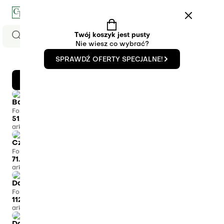
0
Twój koszyk jest pusty
Nie wiesz co wybrać?
SPRAWDŹ OFERTY SPECJALNE!
Fornir modyfikowany
WYŚWIETL FILTRY
Bambus Carmel Wąski
Bambus Natural Szeroki
Fornir modyfikowany
Fornir modyfikowany
51.22
zł
61.12
zł
arkusz
arkusz
Czereśnia FSC®
Dąb Bielony
Fornir modyfikowany
Fornir modyfikowany
71.81
zł
66.33
zł
arkusz
arkusz
Dąb Czarno-Srebrny
Dąb DA-0003 FSC®
Fornir modyfikowany
Fornir modyfikowany
112.22
zł
66.33
zł
arkusz
arkusz
Brak w