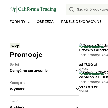
FORNIRY
OBRZEŻA
PANELE DEKORACYJNE
Sklep
Taniej o 64%
Drzewo Sanda
Promocje
Fornir modyfiko
Sortuj
od
17.00
zł
arkusz
Taniej o 64%
Zebrano ZE-00
Fornir modyfiko
Kategoria
od
17.00
zł
arkusz
Kolor