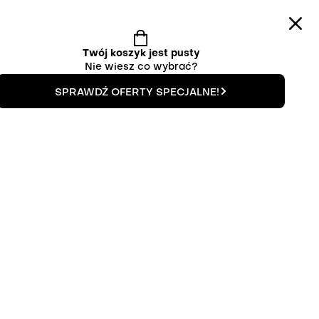
0
Twój koszyk jest pusty
SPÓŁPRACA
KONTAKT
PL
-
PLN
Nie wiesz co wybrać?
SPRAWDŹ OFERTY SPECJALNE!
Taniej o 67%
Palisander PA-0002
any
Fornir modyfikowany
od
17.00
zł
Wybierz
Wybierz
arkusz