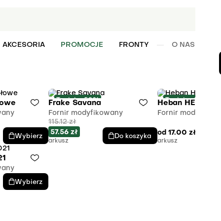
AKCESORIA
PROMOCJE
FRONTY
O NAS
W
Taniej o 50%
Taniej o 66%
łowe
Frake Savana
Heban HE-0004
wany
Fornir modyfikowany
Fornir modyfikow
115.12
zł
57.56
zł
od
17.00
zł
Wybierz
Do koszyka
arkusz
arkusz
21
wany
Wybierz