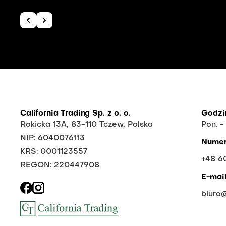
California Trading Sp. z o. o.
Godzi
Rokicka 13A, 83-110 Tczew, Polska
Pon. -
NIP: 6040076113
Numer
KRS: 0001123557
+48 6
REGON: 220447908
E-mai
biuro@