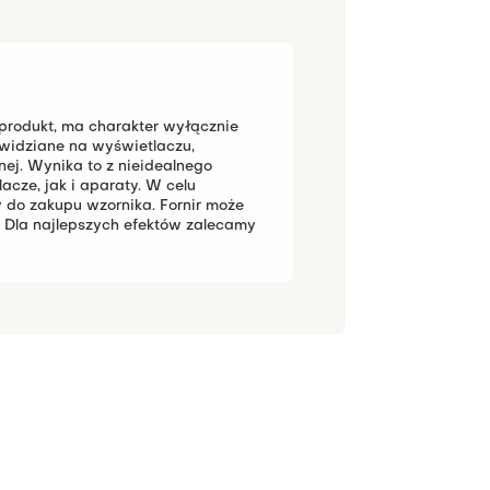
 produkt, ma charakter wyłącznie
widziane na wyświetlaczu,
j. Wynika to z nieidealnego
cze, jak i aparaty.
W celu
 do zakupu wzornika.
Fornir może
 Dla najlepszych efektów zalecamy