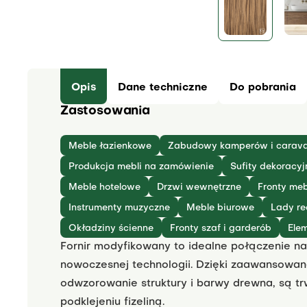
Opis
Dane techniczne
Do pobrania
Zastosowania
Meble łazienkowe
Zabudowy kamperów i carav
Produkcja mebli na zamówienie
Sufity dekoracyj
Meble hotelowe
Drzwi wewnętrzne
Fronty meb
Instrumenty muzyczne
Meble biurowe
Lady re
Okładziny ścienne
Fronty szaf i garderób
Ele
Fornir modyfikowany to idealne połączenie na
nowoczesnej technologii. Dzięki zaawansowane
odwzorowanie struktury i barwy drewna, są trw
podklejeniu fizeliną.