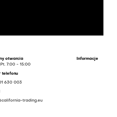
ny otwarcia
Informacje
 Pt. 7:00 - 15:00
O firmie
 telefonu
FAQ
01 630 003
Współpraca
l
Do pobrania
california-trading.eu
Wycofane i tymcza
niedostępne