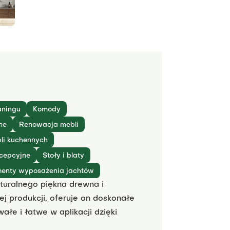
aningu
Komody
ne
Renowacja mebli
li kuchennych
cepcyjne
Stoły i blaty
menty wyposażenia jachtów
turalnego piękna drewna i
j produkcji, oferuje on doskonałe
ałe i łatwe w aplikacji dzięki