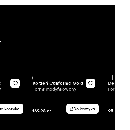
y
®
Korzeń California Gold
Dębowa J
y
Fornir modyfikowany
Fornir mo
Do koszyka
Do koszyka
169.25
zł
98.40
zł