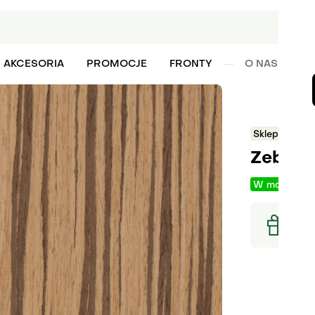
AKCESORIA
PROMOCJE
FRONTY
O NAS
W
Sklep
Forni
Zebran
W magazyni
Rozmiar a
Raba
Zamó