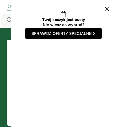
0
Twój koszyk jest pusty
Nie wiesz co wybrać?
SPRAWDŹ OFERTY SPECJALNE!
Zaloguj się
Nie mam konta
Adres e-mail
Hasło
Nie pamiętam hasła
ZALOGUJ SIĘ
KONTYNUUJ Z GOOGLE