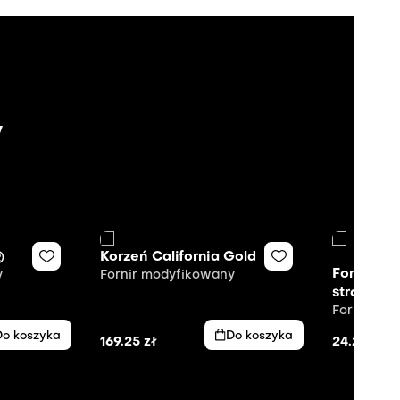
y
®
Korzeń California Gold
Fornir mo
y
Fornir modyfikowany
strony
Fornir mo
Do koszyka
Do koszyka
169.25
zł
24.25
zł