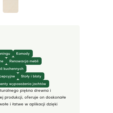
aningu
Komody
ne
Renowacja mebli
li kuchennych
cepcyjne
Stoły i blaty
menty wyposażenia jachtów
turalnego piękna drewna i
j produkcji, oferuje on doskonałe
ałe i łatwe w aplikacji dzięki