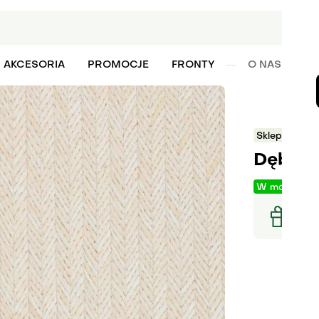
AKCESORIA
PROMOCJE
FRONTY
O NAS
W
Sklep
Forni
Dębowa
W magazyni
Raba
Zamó