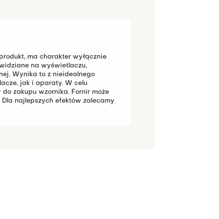
 produkt, ma charakter wyłącznie
widziane na wyświetlaczu,
j. Wynika to z nieidealnego
cze, jak i aparaty.
W celu
 do zakupu wzornika.
Fornir może
 Dla najlepszych efektów zalecamy