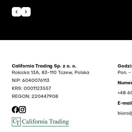
California Trading Sp. z o. o.
Godzi
Rokicka 13A, 83-110 Tczew, Polska
Pon. -
NIP: 6040076113
Numer
KRS: 0001123557
+48 6
REGON: 220447908
E-mai
biuro@