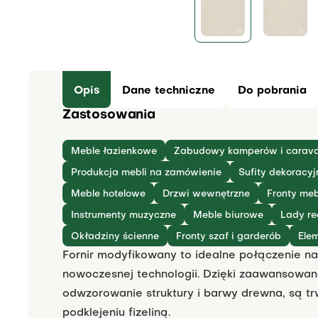
Opis
Dane techniczne
Do pobrania
Zastosowania
Meble łazienkowe
Zabudowy kamperów i carav
Produkcja mebli na zamówienie
Sufity dekoracyj
Meble hotelowe
Drzwi wewnętrzne
Fronty meb
Instrumenty muzyczne
Meble biurowe
Lady re
Okładziny ścienne
Fronty szaf i garderób
Ele
Fornir modyfikowany to idealne połączenie na
nowoczesnej technologii. Dzięki zaawansowane
odwzorowanie struktury i barwy drewna, są trw
podklejeniu fizeliną.