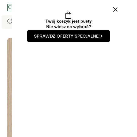
0
Twój koszyk jest pusty
Nie wiesz co wybrać?
SPRAWDŹ OFERTY SPECJALNE!