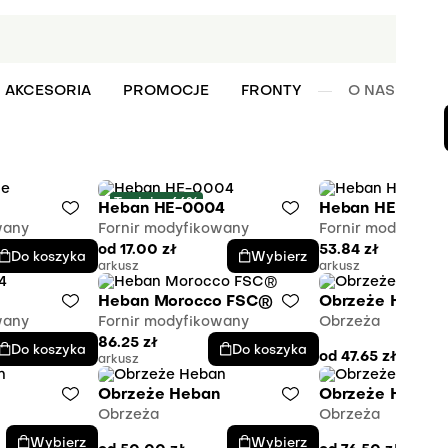
AKCESORIA
PROMOCJE
FRONTY
O NAS
W
Taniej o 66%
e
Heban HE-0004
Heban HE-0102
wany
Fornir modyfikowany
Fornir modyfikow
od
17.00
zł
53.84
zł
Do koszyka
Wybierz
arkusz
arkusz
4
Heban Morocco FSC®
Obrzeże Heban
wany
Fornir modyfikowany
Obrzeża
86.25
zł
Do koszyka
Do koszyka
od
47.65
zł
arkusz
Obrzeże Heban
Obrzeże Heban
Obrzeża
Obrzeża
Wybierz
Wybierz