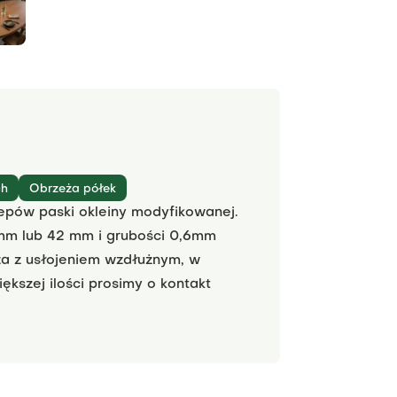
ch
Obrzeża półek
epów paski okleiny modyfikowanej.
mm lub 42 mm i grubości 0,6mm
zeża z usłojeniem wzdłużnym, w
kszej ilości prosimy o kontakt