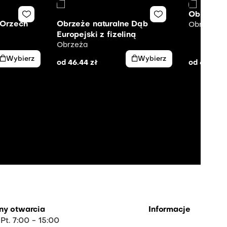
Obrzeże 
 Orzech
Obrzeże naturalne Dąb
Obrzeża
Europejski z fizeliną
Obrzeża
Wybierz
Wybierz
od
46.44
zł
od
64.16
z
ny otwarcia
Informacje
 Pt. 7:00 - 15:00
O firmie