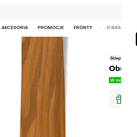
AKCESORIA
PROMOCJE
FRONTY
O NAS
W
Sklep
Obrz
Obrzeże
W magazyni
Rodzaj ob
Szerokość
Raba
Zamó