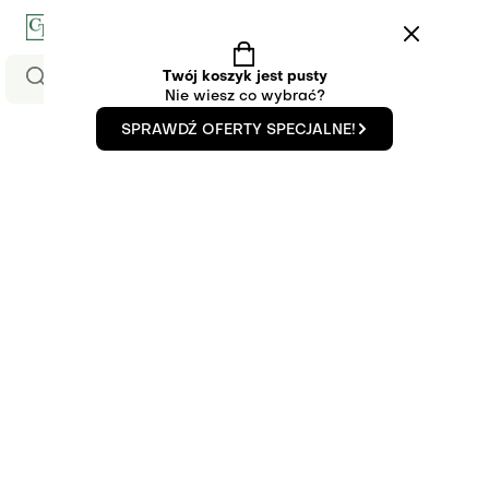
0
Twój koszyk jest pusty
Nie wiesz co wybrać?
SPRAWDŹ OFERTY SPECJALNE!