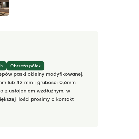
ch
Obrzeża półek
epów paski okleiny modyfikowanej.
mm lub 42 mm i grubości 0,6mm
zeża z usłojeniem wzdłużnym, w
kszej ilości prosimy o kontakt