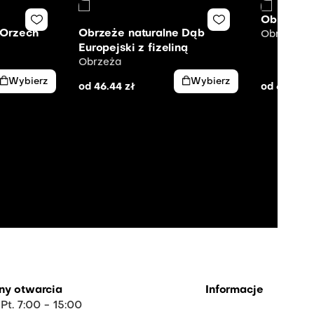
Obrzeże 
 Orzech
Obrzeże naturalne Dąb
Obrzeża
Europejski z fizeliną
Obrzeża
Wybierz
Wybierz
od
46.44
zł
od
64.16
z
ny otwarcia
Informacje
 Pt. 7:00 - 15:00
O firmie