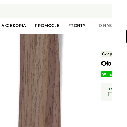
AKCESORIA
PROMOCJE
FRONTY
O NAS
W
Sklep
Obrz
Obrzeż
W magazyni
Rodzaj ob
Szerokość
Raba
Zamó