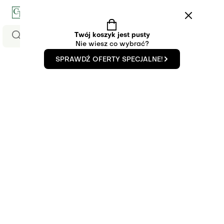
0
Twój koszyk jest pusty
Nie wiesz co wybrać?
SPRAWDŹ OFERTY SPECJALNE!