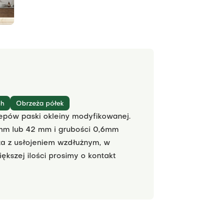
ch
Obrzeża półek
epów paski okleiny modyfikowanej.
mm lub 42 mm i grubości 0,6mm
zeża z usłojeniem wzdłużnym, w
kszej ilości prosimy o kontakt