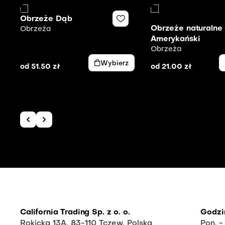
Obrzeże Dąb
Obrzeże naturalne
Obrzeża
Amerykański
Obrzeża
Wybierz
od
51.50
zł
od
21.00
zł
California Trading Sp. z o. o.
Godzi
Rokicka 13A, 83-110 Tczew, Polska
Pon. -