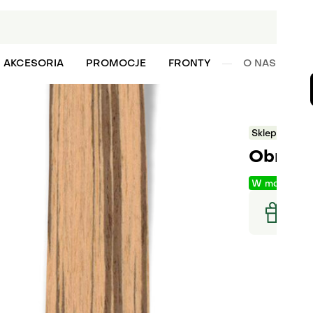
AKCESORIA
PROMOCJE
FRONTY
O NAS
W
Sklep
Obrz
Obrzeż
W magazyni
Raba
Zamó