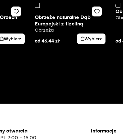
Obrzeże 
 Orzech
Obrzeże naturalne Dąb
Obrzeża
Europejski z fizeliną
Obrzeża
Wybierz
Wybierz
od
46.44
zł
od
64.16
z
ny otwarcia
Informacje
 Pt. 7:00 - 15:00