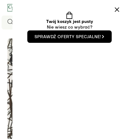
0
Twój koszyk jest pusty
Nie wiesz co wybrać?
SPRAWDŹ OFERTY SPECJALNE!