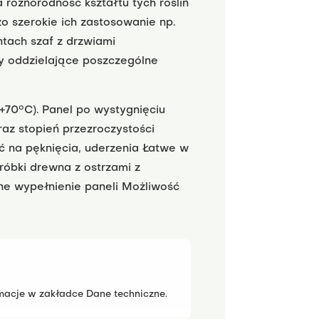
 różnorodność kształtu tych roślin
o szerokie ich zastosowanie np.
tach szaf z drzwiami
ny oddzielające poszczególne
70°C). Panel po wystygnięciu
raz stopień przezroczystości
na pęknięcia, uderzenia
Łatwe w
óbki drewna z ostrzami z
ne wypełnienie paneli
Możliwość
macje w zakładce Dane techniczne.