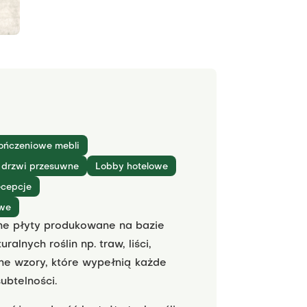
kończeniowe mebli
, drzwi przesuwne
Lobby hotelowe
cepcje
we
tne płyty produkowane na bazie
lnych roślin np. traw, liści,
zne wzory, które wypełnią każde
ubtelności.