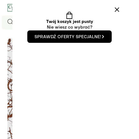
0
Twój koszyk jest pusty
Nie wiesz co wybrać?
SPRAWDŹ OFERTY SPECJALNE!