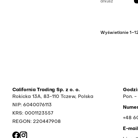
arkusz
Wyświetlanie 1–1
California Trading Sp. z o. o.
Godzi
Rokicka 13A, 83-110 Tczew, Polska
Pon. -
NIP: 6040076113
Numer
KRS: 0001123557
+48 6
REGON: 220447908
E-mai