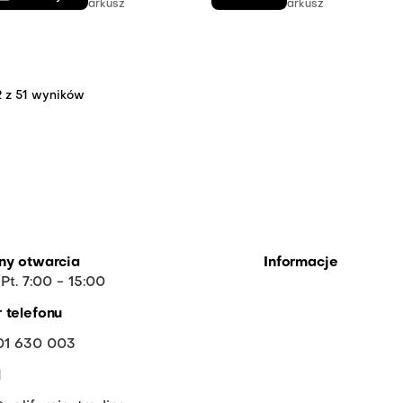
arkusz
arkusz
2 z 51 wyników
ny otwarcia
Informacje
 Pt. 7:00 - 15:00
O firmie
 telefonu
FAQ
01 630 003
Współpraca
l
Do pobrania