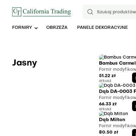
FORNIRY
OBRZEŻA
PANELE DEKORACYJNE
Jasny
Bambus Carmel
Fornir modyfiko
51.22
zł
arkusz
Dąb DA-0003 
Fornir modyfiko
66.33
zł
arkusz
Dąb Milton
Fornir modyfiko
80.50
zł