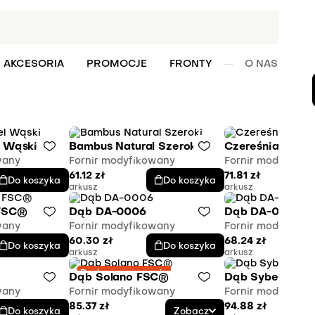
AKCESORIA
PROMOCJE
FRONTY
O NAS
W
 Wąski
Bambus Natural Szeroki
Czereśnia FSC®
wany
Fornir modyfikowany
Fornir modyfikow
61.12
zł
71.81
zł
Do koszyka
Do koszyka
arkusz
arkusz
FSC®
Dąb DA-0006
Dąb DA-0052 
wany
Fornir modyfikowany
Fornir modyfikow
60.30
zł
68.24
zł
Do koszyka
Do koszyka
arkusz
arkusz
Brak w magazynie
Dąb Solano FSC®
Dąb Syberyjski
wany
Fornir modyfikowany
Fornir modyfikow
85.37
zł
94.88
zł
Do koszyka
Zobacz