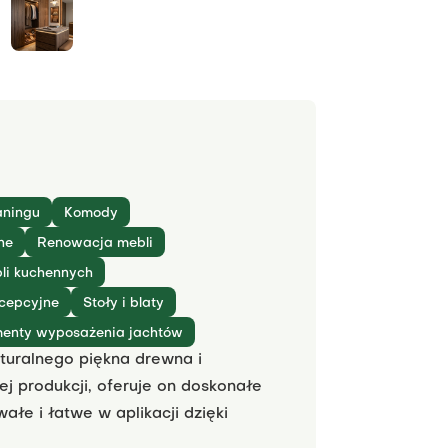
aningu
Komody
ne
Renowacja mebli
li kuchennych
cepcyjne
Stoły i blaty
menty wyposażenia jachtów
turalnego piękna drewna i
j produkcji, oferuje on doskonałe
ałe i łatwe w aplikacji dzięki