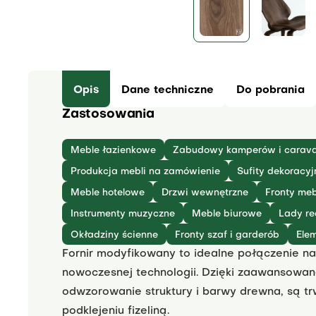
Opis
Dane techniczne
Do pobrania
Zastosowania
Meble łazienkowe
Zabudowy kamperów i carav
Produkcja mebli na zamówienie
Sufity dekoracyj
Meble hotelowe
Drzwi wewnętrzne
Fronty meb
Instrumenty muzyczne
Meble biurowe
Lady re
Okładziny ścienne
Fronty szaf i garderób
Ele
Fornir modyfikowany to idealne połączenie na
nowoczesnej technologii. Dzięki zaawansowane
odwzorowanie struktury i barwy drewna, są trw
podklejeniu fizeliną.