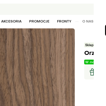
AKCESORIA
PROMOCJE
FRONTY
O NAS
W
Sklep
Forni
Orzech 
W magazyni
Raba
Zamó