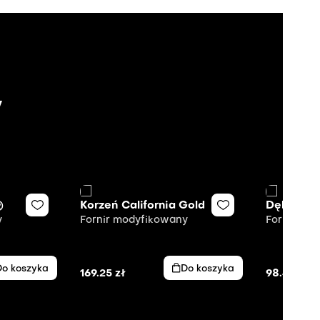
y
®
Korzeń California Gold
Dębowa J
y
Fornir modyfikowany
Fornir mo
Do koszyka
Do koszyka
169.25
zł
98.40
zł