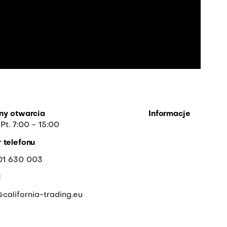
ny otwarcia
Informacje
 Pt. 7:00 - 15:00
O firmie
 telefonu
FAQ
01 630 003
Współpraca
l
Do pobrania
california-trading.eu
Wycofane i tymcza
niedostępne