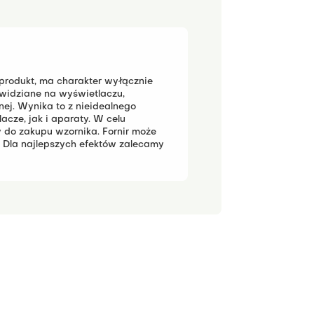
 produkt, ma charakter wyłącznie
widziane na wyświetlaczu,
j. Wynika to z nieidealnego
cze, jak i aparaty.
W celu
 do zakupu wzornika.
Fornir może
 Dla najlepszych efektów zalecamy