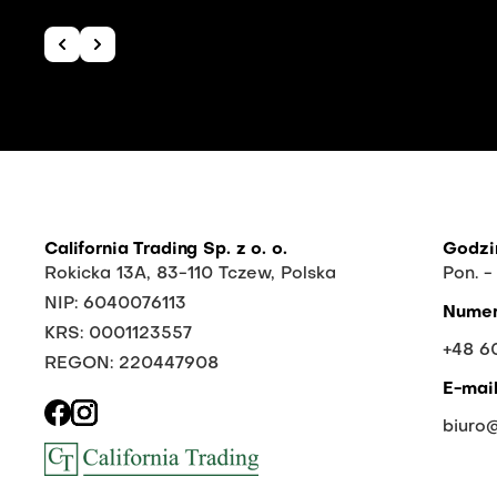
California Trading Sp. z o. o.
Godzi
Rokicka 13A, 83-110 Tczew, Polska
Pon. -
NIP: 6040076113
Numer
KRS: 0001123557
+48 6
REGON: 220447908
E-mai
biuro@